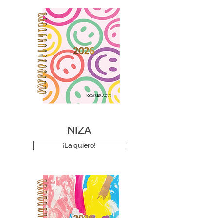
NIZA
¡La quiero!